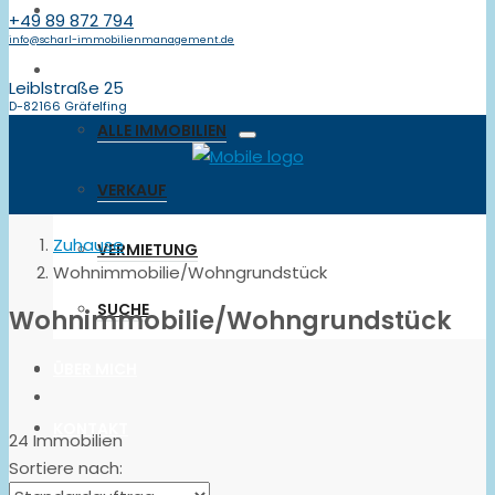
ICH BIN FÜR SIE DA
+49 89 872 794
info@scharl-immobilienmanagement.de
IMMOBILIEN
Leiblstraße 25
D-82166 Gräfelfing
ALLE IMMOBILIEN
VERKAUF
Zuhause
VERMIETUNG
Wohnimmobilie/Wohngrundstück
SUCHE
Wohnimmobilie/Wohngrundstück
ÜBER MICH
KONTAKT
24 Immobilien
Sortiere nach: