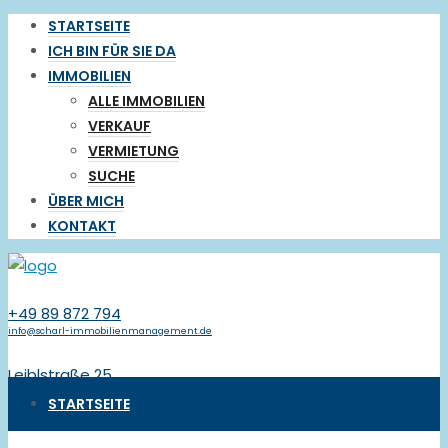
STARTSEITE
ICH BIN FÜR SIE DA
IMMOBILIEN
ALLE IMMOBILIEN
VERKAUF
VERMIETUNG
SUCHE
ÜBER MICH
KONTAKT
+49 89 872 794
info@scharl-immobilienmanagement.de
Leiblstraße 25
D-82166 Gräfelfing
STARTSEITE