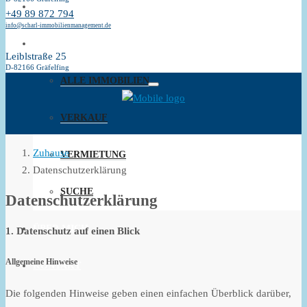
ICH BIN FÜR SIE DA
+49 89 872 794
info@scharl-immobilienmanagement.de
IMMOBILIEN
Leiblstraße 25
D-82166 Gräfelfing
ALLE IMMOBILIEN
VERKAUF
Zuhause
VERMIETUNG
Datenschutzerklärung
SUCHE
Datenschutzerklärung
ÜBER MICH
1. Datenschutz auf einen Blick
Allgemeine Hinweise
KONTAKT
Die folgenden Hinweise geben einen einfachen Überblick darüber,