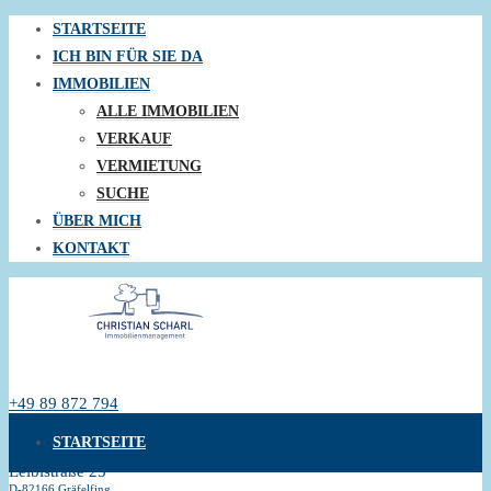
STARTSEITE
ICH BIN FÜR SIE DA
IMMOBILIEN
ALLE IMMOBILIEN
VERKAUF
VERMIETUNG
SUCHE
ÜBER MICH
KONTAKT
+49 89 872 794
info@scharl-immobilienmanagement.de
STARTSEITE
Leiblstraße 25
D-82166 Gräfelfing