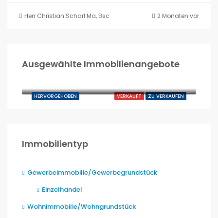
Herr Christian Scharl Ma, Bsc Immobilienmanagement
2 Monaten vor
Ausgewählte Immobilienangebote
260.000,00€
Sachsenkam
HERVORGEHOBEN
VERKAUFT
ZU VERKAUFEN
Immobilientyp
Gewerbeimmobilie/Gewerbegrundstück
Einzelhandel
Wohnimmobilie/Wohngrundstück