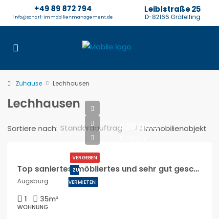
+49 89 872 794
Leiblstraße 25
D-82166 Gräfelfing
info@scharl-immobilienmanagement.de
Zuhause
Lechhausen
Lechhausen
620,00€
Standardauftrag
Sortiere nach:
1 Immobilienobjekt
17,71€/m²
VERGEBEN
Top saniertes, möbliertes und sehr gut geschnittenes Appartement mit Balkon
ZU
Augsburg
VERMIETEN
1
35
m²
WOHNUNG