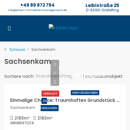
+49 89 872 794
Leiblstraße 25
D-82166 Gräfelfing
info@scharl-immobilienmanagement.de
Zuhause
Sachsenkam
Sachsenkam
260.000,00€
Standardauftrag
Sortiere nach:
1 Immobilienobjekt
119,10€/m²
HERVORGEHOBEN
VERKAUFT
Einmalige Chance: Traumhaftes Grundstück mit Holzhütte im Naturschutzgebiet am Kirchsee (See,200m)
ZU
Sachsenkam
VERKAUFEN
2183
m²
2183
m²
GRUNDSTÜCK