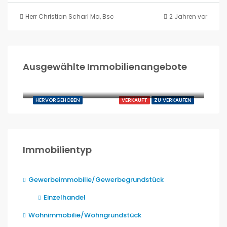
Herr Christian Scharl Ma, Bsc Immobilienmanagement
2 Jahren vor
Ausgewählte Immobilienangebote
260.000,00€
Sachsenkam
HERVORGEHOBEN
VERKAUFT
ZU VERKAUFEN
Immobilientyp
Gewerbeimmobilie/Gewerbegrundstück
Einzelhandel
Wohnimmobilie/Wohngrundstück