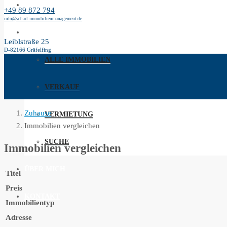
ICH BIN FÜR SIE DA
+49 89 872 794
info@scharl-immobilienmanagement.de
IMMOBILIEN
Leiblstraße 25
D-82166 Gräfelfing
ALLE IMMOBILIEN
VERKAUF
Zuhause
VERMIETUNG
Immobilien vergleichen
SUCHE
Immobilien vergleichen
ÜBER MICH
Titel
Preis
KONTAKT
Immobilientyp
Adresse