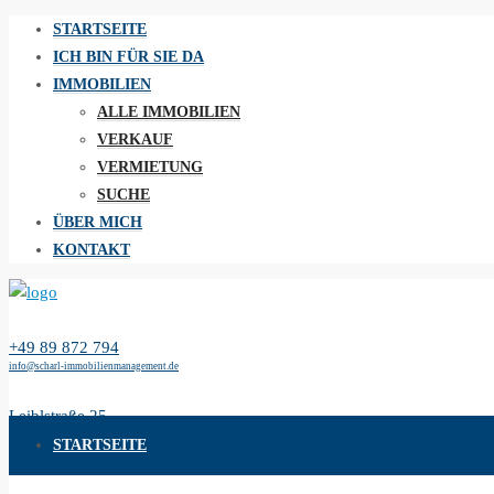
STARTSEITE
ICH BIN FÜR SIE DA
IMMOBILIEN
ALLE IMMOBILIEN
VERKAUF
VERMIETUNG
SUCHE
ÜBER MICH
KONTAKT
+49 89 872 794
info@scharl-immobilienmanagement.de
Leiblstraße 25
D-82166 Gräfelfing
STARTSEITE